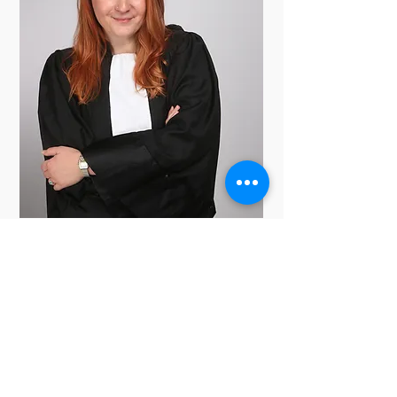
Une vision humaine et
pragmatique
Je suis convaincue que derrière
chaque contrat ou opération
juridique se cache une histoire
humaine. C’est cette conviction qui
me pousse à placer mes clients au