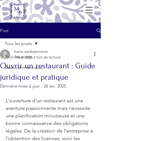
Post
Tous les posts
marie-sarahperonne
Tous les posts
1 févr. 2025
2 min de lecture
Ouvrir un restaurant : Guide
Baux commerciaux
juridique et pratique
Dernière mise à jour :
26 avr. 2025
L'ouverture d'un restaurant est une 
aventure passionnante mais nécessite 
une planification minutieuse et une 
bonne connaissance des obligations 
légales. De la création de l'entreprise à 
l'obtention des licences, voici les 